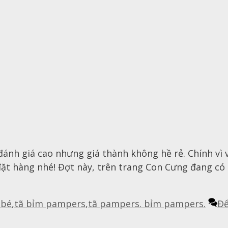
nh giá cao nhưng giá thành không hề rẻ. Chính vì 
ặt hàng nhé! Đợt này, trên trang Con Cưng đang có
 bé
,
tã bỉm pampers
,
tã pampers. bỉm pampers.
Để