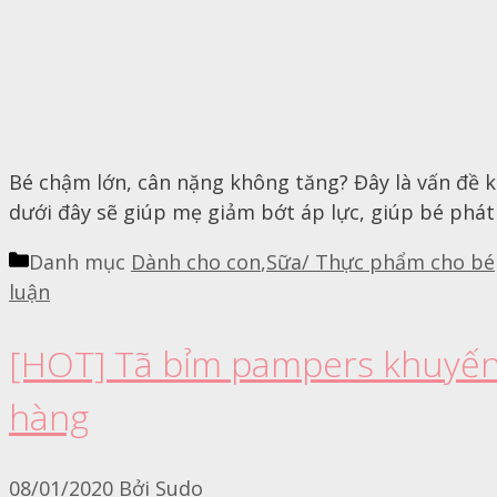
Bé chậm lớn, cân nặng không tăng? Đây là vấn đề kh
dưới đây sẽ giúp mẹ giảm bớt áp lực, giúp bé phát t
Danh mục
Dành cho con
,
Sữa/ Thực phẩm cho bé
luận
[HOT] Tã bỉm pampers khuyến 
hàng
08/01/2020
Bởi
Sudo