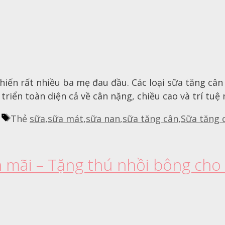
iến rất nhiều ba mẹ đau đầu. Các loại sữa tăng cân 
riển toàn diện cả về cân nặng, chiều cao và trí tuệ 
Thẻ
sữa
,
sữa mát
,
sữa nan
,
sữa tăng cân
,
Sữa tăng 
mãi – Tặng thú nhồi bông cho 